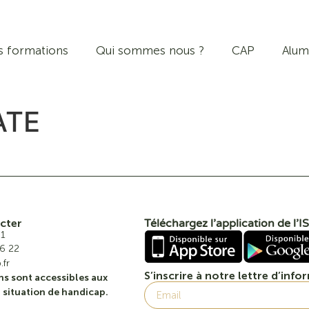
s formations
Qui sommes nous ?
CAP
Alum
ATE
cter
Téléchargez l’application de l’
01
6 22
.fr
S’inscrire à notre lettre d’info
ns sont accessibles aux
 situation de handicap.