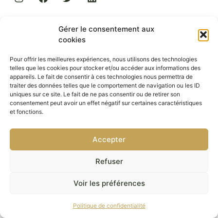
Gérer le consentement aux
Téléchargez l’application de l’ISSEP
cookies
Pour offrir les meilleures expériences, nous utilisons des technologies
S’inscrire à notre lettre d’information
telles que les cookies pour stocker et/ou accéder aux informations des
appareils. Le fait de consentir à ces technologies nous permettra de
traiter des données telles que le comportement de navigation ou les ID
uniques sur ce site. Le fait de ne pas consentir ou de retirer son
Envoyer
consentement peut avoir un effet négatif sur certaines caractéristiques
et fonctions.
La certification qualité a été délivrée au titre
Accepter
de la catégorie suivante :
ACTIONS DE FORMATION
Refuser
Accéder au certificat par mail :
contact@issep.fr
Voir les préférences
Conditions générales d’utilisation
–
Politique de confidentialité
–
Mentions légales
Politique de confidentialité