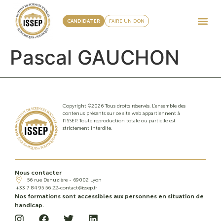
CANDIDATER
FAIRE UN DON
Pascal GAUCHON
Copyright ©2026 Tous droits réservés. L’ensemble des
contenus présents sur ce site web appartiennent à
l’ISSEP. Toute reproduction totale ou partielle est
strictement interdite.
Nous contacter
56 rue Denuzière - 69002 Lyon
+33 7 84 95 56 22
contact@issep.fr
Nos formations sont accessibles aux personnes en situation de
handicap.