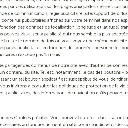
tuées par ces utilisateurs sur les pages auxquelles mènent ces p
ence de communication, régie publicitaire, site/support de diffus
contenus publicitaires affichés sur votre terminal dans nos espa
n fonction des données de localisation (longitude et latitude) t
s pouvez visualiser la publicité qui nous semble la plus adaptée
de limiter le nombre de fois où vous voyez une même publicité
s espaces publicitaires en fonction des données personnelles qu
icitaires n’excède pas 13 mois.
e partager des contenus de notre site avec d’autres personnes 
n contenu du site. Tel est, notamment, le cas des boutons « par
issant un tel bouton applicatif est susceptible de vous identifi
s vous invitons à consulter les politiques de protection de la vi
t publicitaires, des informations de navigation qu’ils peuvent re
sation des Cookies précités. Vous pouvez toutefois choisir à to
nécessaires au fonctionnement du site comme indiqué ci-dessu