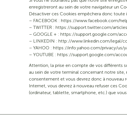
Si vous ne souhaitez pas que notre site enregistr
enregistreront au sein de votre navigateur un Co
Désactiver ces Cookies empêchera donc toute in
– FACEBOOK : https://www.facebook.com/he
– TWITTER : https://support.twitter.com/articl
– GOOGLE + : https://support.google.com/acc
– LINKEDIN : http://www.linkedin.com/legal/co
– YAHOO : https://info.yahoo.com/privacy/us/
– YOUTUBE : https://support.google.com/acco
Attention, la prise en compte de vos différents 
au sein de votre terminal concernant notre site,
consentement et vous devrez donc à nouveau refu
Internet, vous devrez à nouveau refuser ces Coo
(ordinateur, tablette, smartphone, etc.) que vous 