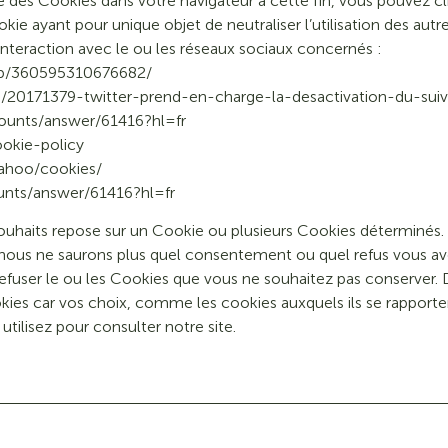
e des Cookies dans votre navigateur à cette fin, vous pouvez cliq
okie ayant pour unique objet de neutraliser l’utilisation des a
teraction avec le ou les réseaux sociaux concernés :
lp/360595310676682/
es/20171379-twitter-prend-en-charge-la-desactivation-du-sui
ounts/answer/61416?hl=fr
okie-policy
yahoo/cookies/
unts/answer/61416?hl=fr
souhaits repose sur un Cookie ou plusieurs Cookies déterminés.
 nous ne saurons plus quel consentement ou quel refus vous avez
ser le ou les Cookies que vous ne souhaitez pas conserver. D
kies car vos choix, comme les cookies auxquels ils se rapporte
utilisez pour consulter notre site.