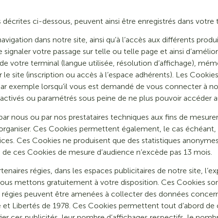
décrites ci-dessous, peuvent ainsi être enregistrés dans votre te
avigation dans notre site, ainsi qu’à l’accès aux différents prod
signaler votre passage sur telle ou telle page et ainsi d’amélior
de votre terminal (langue utilisée, résolution d’affichage), mém
ur le site (inscription ou accès à l’espace adhérents). Les Coo
par exemple lorsqu’il vous est demandé de vous connecter à nou
ctivés ou paramétrés sous peine de ne plus pouvoir accéder au 
r nous ou par nos prestataires techniques aux fins de mesurer 
es organiser. Ces Cookies permettent également, le cas échéant
ces. Ces Cookies ne produisent que des statistiques anonymes 
vie de ces Cookies de mesure d’audience n’excède pas 13 mois.
tenaires régies, dans les espaces publicitaires de notre site, l’
us mettons gratuitement à votre disposition. Ces Cookies son
es régies peuvent être amenées à collecter des données concern
ue et Libertés de 1978. Ces Cookies permettent tout d’abord de 
fier ces publicités, leur nombre d’affichages respectifs, le nombr